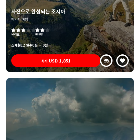
사진으로 완성되는 조지아
패키지 여행
난이도
편안함
스페셜
12 일수
6월 — 9월
USD
1,851
최저