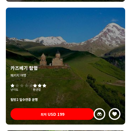
카즈베기 탐험
패키지 여행
난이도
편안함
탐방
2 일수
연중 운행
USD
199
최저