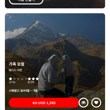
가족 모험
패키지 여행
난이도
편안함
스페셜
11 일수
6월 — 9월
USD
1,563
최저