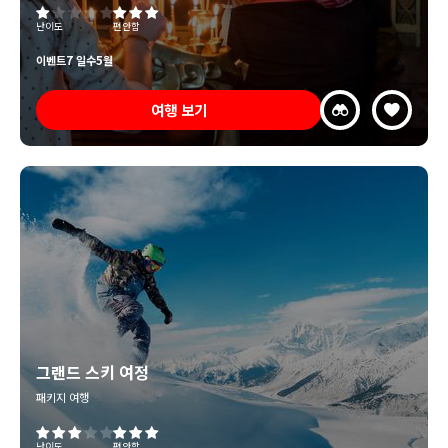
난이도
편안함
이벤트
7 일수
5월
여행 보기
그랜드 스키 여정
패키지 여행
난이도
편안함