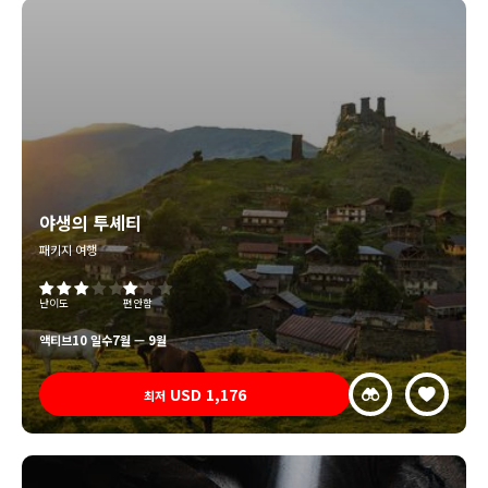
야생의 투셰티
패키지 여행
난이도
편안함
액티브
10 일수
7월 — 9월
USD
1,176
최저