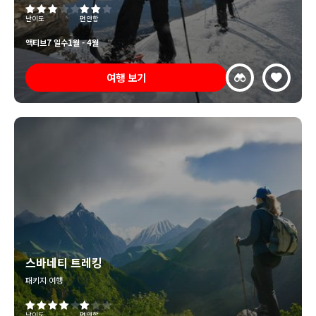
난이도
편안함
액티브
7 일수
1월 - 4월
여행 보기
스바네티 트레킹
패키지 여행
난이도
편안함