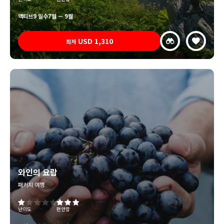
액티브
9 일수
7월 — 9월
USD
1,310
최저
와인의 요람
패키지 여행
난이도
편안함