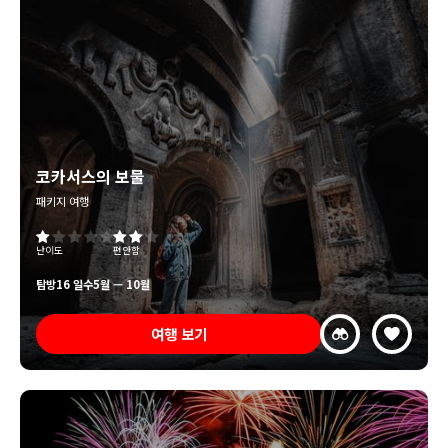
코카서스의 보물
패키지 여행
난이도
편안함
탐방
16 일수
5월 — 10월
여행 보기