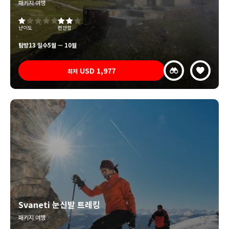
패키지 여행
난이도
편안함
탐방
13 일수
5월 — 10월
USD
1,977
최저
Svaneti 눈신발 트레킹
패키지 여행