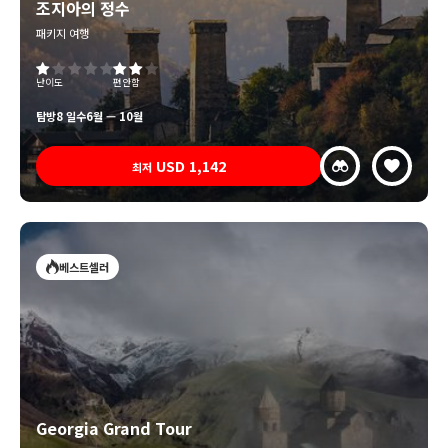
조지아의 정수
패키지 여행
난이도
편안함
탐방
8 일수
6월 — 10월
USD
1,142
최저
베스트셀러
Georgia Grand Tour