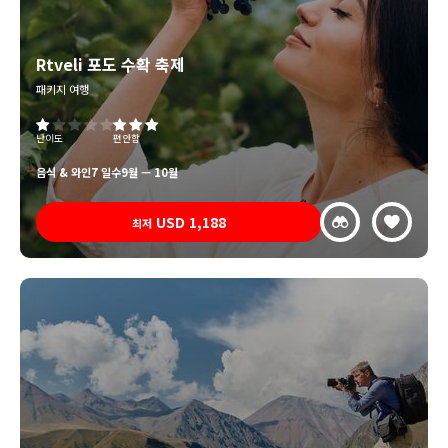
Rtveli 포도 수확 축제
패키지 여행
난이도
편안함
음식 & 와인
7 일수
9월 — 10월
USD
1,188
최저