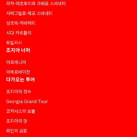
라차-레흐후미와 크베모 스바네티
사메그렐로-제모 스바네티
삼츠헤-자바헤티
시다 카르틀리
트빌리시
조지아 너머
아르메니아
아제르바이잔
다가오는 투어
조지아의 정수
Georgia Grand Tour
코카서스의 보물
조지아의 맛
와인의 요람