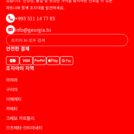
있습니다. 진정성, 품질 및 공정한 가격을 중시하는 신뢰할 수 있는
파트너와 함께 조지아를 발견하세요.
+995 511 14 77 85
info@georgia.to
안전한 결제
조지아의 지역
아자라
구리아
이메레티
카헤티
크베모 카르틀리
므츠헤타-므티아네티