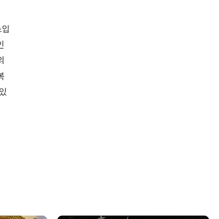
스입
인
의
복
아있