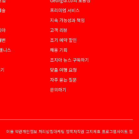
모험
Georgia.to의 포용성
예술
프리미엄 서비스
지속 가능성과 책임
지아
고객 리뷰
해변
조기 예약 할인
 웰니스
채용 기회
조지아 뉴스 구독하기
하기
맞춤 여행 요청
자주 묻는 질문
문의하기
이용 약관
개인정보 처리방침
마케팅 정책
저작권 고지
제휴 프로그램
사이트 맵