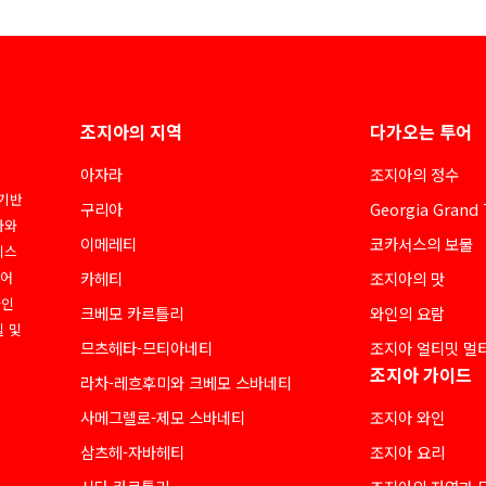
조지아의 지역
다가오는 투어
아자라
조지아의 정수
 기반
구리아
Georgia Grand 
아와
이메레티
코카서스의 보물
네스
디어
카헤티
조지아의 맛
라인
크베모 카르틀리
와인의 요람
질 및
므츠헤타-므티아네티
조지아 얼티밋 멀
조지아 가이드
라차-레흐후미와 크베모 스바네티
사메그렐로-제모 스바네티
조지아 와인
삼츠헤-자바헤티
조지아 요리