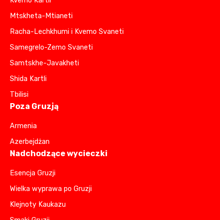
Kvemo Kartli
Mtskheta-Mtianeti
Racha-Lechkhumi i Kvemo Svaneti
Samegrelo-Zemo Svaneti
Samtskhe-Javakheti
Shida Kartli
Tbilisi
Poza Gruzją
Armenia
Azerbejdżan
Nadchodzące wycieczki
Esencja Gruzji
Wielka wyprawa po Gruzji
Klejnoty Kaukazu