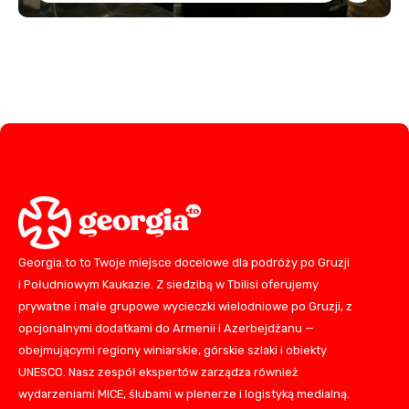
Georgia.to to Twoje miejsce docelowe dla podróży po Gruzji
i Południowym Kaukazie. Z siedzibą w Tbilisi oferujemy
prywatne i małe grupowe wycieczki wielodniowe po Gruzji, z
opcjonalnymi dodatkami do Armenii i Azerbejdżanu —
obejmującymi regiony winiarskie, górskie szlaki i obiekty
UNESCO. Nasz zespół ekspertów zarządza również
wydarzeniami MICE, ślubami w plenerze i logistyką medialną.