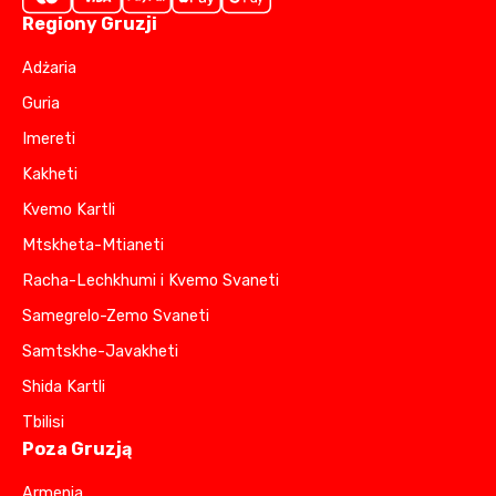
Regiony Gruzji
Adżaria
Guria
Imereti
Kakheti
Kvemo Kartli
Mtskheta-Mtianeti
Racha-Lechkhumi i Kvemo Svaneti
Samegrelo-Zemo Svaneti
Samtskhe-Javakheti
Shida Kartli
Tbilisi
Poza Gruzją
Armenia