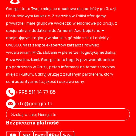
Georgia.to to Twoje miejsce docelowe dla podróży po Gruzji
i Południowym Kaukazie. Z siedzibą w Tbilisi oferujemy
prywatne i małe grupowe wycieczki wielodniowe po Gruzji, z
opcjonalnymi dodatkami do Armenii i Azerbejdżanu —
obejmującymi regiony winiarskie, górskie szlaki i obiekty
UNESCO. Nasz zespół ekspertów zarządza również
wydarzeniami MICE, ślubami w plenerze i logistyką medialną.
Poza wycieczkami, Georgia.to to bogaty przewodnik online
po podróżach w Gruzji, pełen informacji na temat zabytków,
miejsc i kultury. Odkryj Gruzję z zaufanym partnerem, który
ceni autentyczność, jakość i uczciwe ceny.
+995 511 14 77 85
info@georgia.to
Bezpieczna płatność