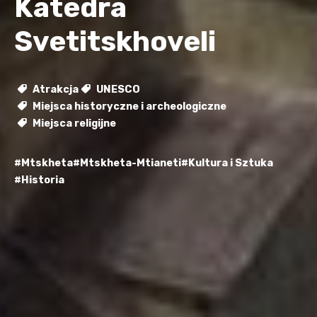
Katedra
Svetitskhoveli
Atrakcja
UNESCO
Miejsca historyczne i archeologiczne
Miejsca religijne
#Mtskheta
#Mtskheta-Mtianeti
#Kultura i Sztuka
#Historia