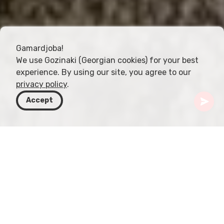
Gamardjoba!
We use Gozinaki (Georgian cookies) for your best
experience. By using our site, you agree to our
privacy policy
.
Accept
Gruzja
Kierunki
Mtskheta-Mtianeti
Mtskheta
Katedra Svetitskhoveli
Katedra Svetitskhoveli jest jednym z