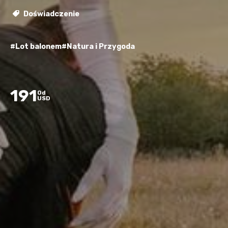
Doświadczenie
#Lot balonem
#Natura i Przygoda
191
Od
USD