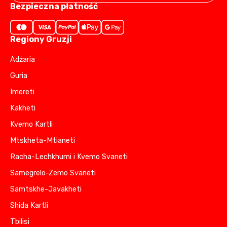
Bezpieczna płatność
Regiony Gruzji
Adżaria
Guria
Imereti
Kakheti
Kvemo Kartli
Mtskheta-Mtianeti
Racha-Lechkhumi i Kvemo Svaneti
Samegrelo-Zemo Svaneti
Samtskhe-Javakheti
Shida Kartli
Tbilisi