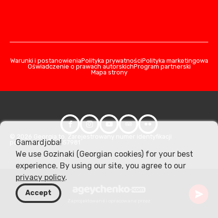
Warunki i postanowienia
Polityka prywatności
Polityka marketingowa
Oświadczenie o prawach autorskich
Program partnerski
Mapa strony
© 2026 Georgia.to. Zarejestrowany numer identyfikacji
Gamardjoba!
podatkowej: 406357981
We use Gozinaki (Georgian cookies) for your best
experience. By using our site, you agree to our
privacy policy
.
Accept
Zaprojektowane i opracowane przez