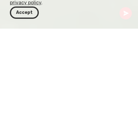
privacy policy
.
Accept
Gruzja
Kierunki
Kakheti
Monaster Alaverdi
Monaster Alaverdi to starożytny gruziński
klasztor prawosławny położony w regionie Kakheti
na wschodzie Gruzji. Klasztor sięga VI wieku i
został odbudowany w XI wieku po zniszczeniach
spowodowanych najazdami Arabów. Katedra
Alaverdi, będąca głównym budynkiem kompleksu,
wzniesiona została w XI wieku i jest jedną z