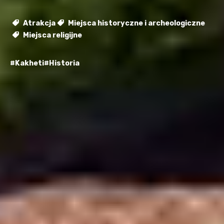
Atrakcja
Miejsca historyczne i archeologiczne
Miejsca religijne
#Kakheti
#Historia