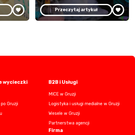
Przeczytaj artykuł
 wycieczki
B2B i Usługi
MICE w Gruzji
po Gruzji
Logistyka i usługi medialne w Gruzji
u
Wesele w Gruzji
Partnerstwa agencji
Firma