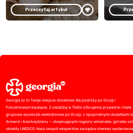
Przeczytaj artykuł
Prze
Georgia.to to Twoje miejsce docelowe dla podróży po Gruzji i
Południowym Kaukazie. Z siedzibą w Tbilisi oferujemy prywatne i małe
grupowe wycieczki wielodniowe po Gruzji, z opcjonalnymi dodatkami 
Armenii i Azerbejdżanu — obejmującymi regiony winiarskie, górskie szla
obiekty UNESCO. Nasz zespół ekspertów zarządza również wydarzeni