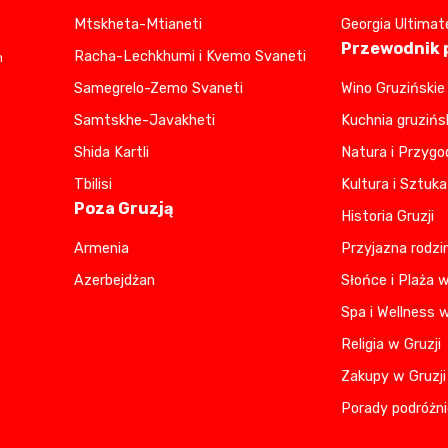
Mtskheta-Mtianeti
Georgia Ultimat
Przewodnik p
Racha-Lechkhumi i Kvemo Svaneti
m
Samegrelo-Zemo Svaneti
Wino Gruzińskie
Samtskhe-Javakheti
Kuchnia gruzińs
Shida Kartli
Natura i Przygo
Tbilisi
Kultura i Sztuka
Poza Gruzją
Historia Gruzji
Armenia
Przyjazna rodzi
Azerbejdżan
Słońce i Plaża w
Spa i Wellness w
Religia w Gruzji
Zakupy w Gruzji
Porady podróżni