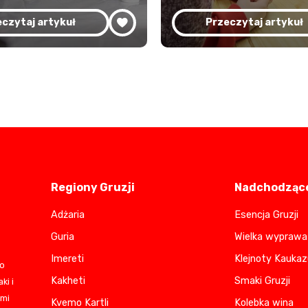
czytaj artykuł
Przeczytaj artykuł
Regiony Gruzji
Nadchodzące
Adżaria
Esencja Gruzji
Guria
Wielka wyprawa 
Imereti
Klejnoty Kaukaz
do
Kakheti
Smaki Gruzji
ki i
ami
Kvemo Kartli
Kolebka wina