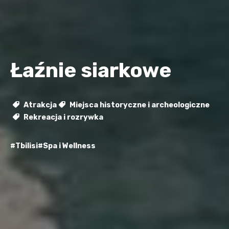
Łaźnie siarkowe
Atrakcja
Miejsca historyczne i archeologiczne
Rekreacja i rozrywka
#Tbilisi
#Spa i Wellness