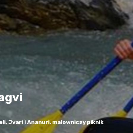
agvi
i, Jvari i Ananuri, malowniczy piknik