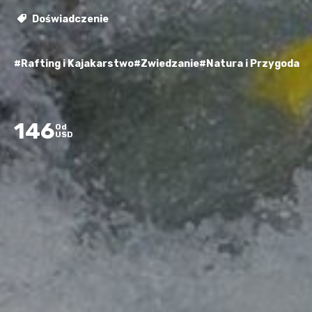
Doświadczenie
#Rafting i Kajakarstwo
#Zwiedzanie
#Natura i Przygoda
146
Od
USD