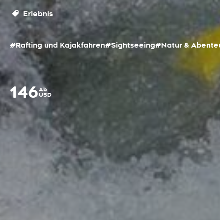
Erlebnis
#Rafting und Kajakfahren
#Sightseeing
#Natur & Abente
146
Ab
USD