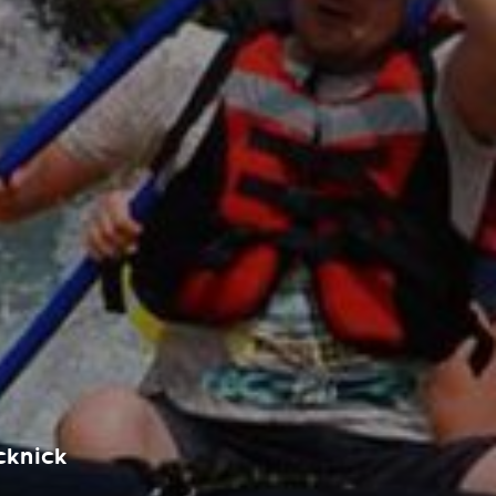
cknick