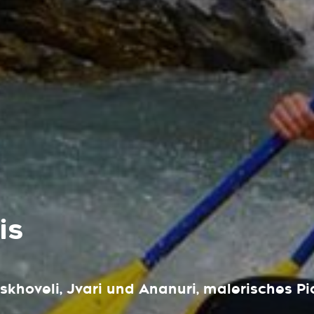
is
skhoveli, Jvari und Ananuri, malerisches Pi