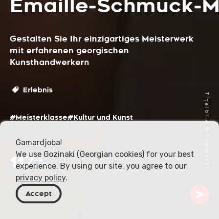
Emaille‑Schmuck‑M
Gestalten Sie Ihr einzigartiges Meisterwerk
mit erfahrenen georgischen
Kunsthandwerkern
Erlebnis
Titelbild © სალონი37
#Meisterklasse
#Kultur und Kunst
Gamardjoba!
We use Gozinaki (Georgian cookies) for your best
117
Ab
experience. By using our site, you agree to our
USD
privacy policy
.
Accept