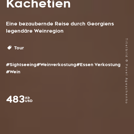
Kachetien
Eine bezaubernde Reise durch Georgiens
legendäre Weinregion
Titelbild © Pavel Ageychenko
Tour
#Sightseeing
#Weinverkostung
#Essen Verkostung
#Wein
483
Ab
USD