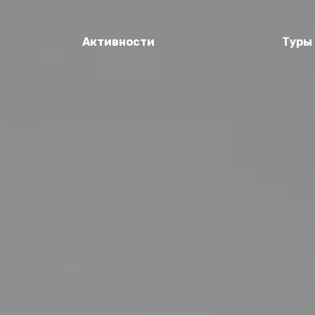
Активности
Туры