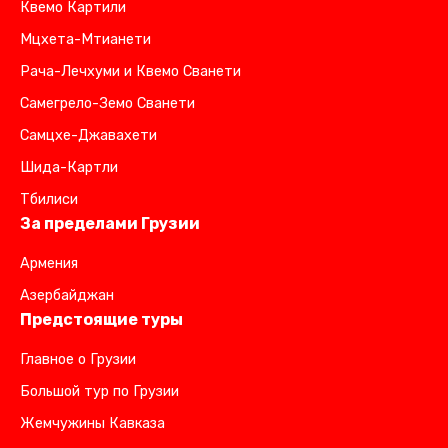
Квемо Картили
Мцхета-Мтианети
Рача-Лечхуми и Квемо Сванети
Самегрело-Земо Сванети
Самцхе-Джавахети
Шида-Картли
Тбилиси
За пределами Грузии
Армения
Азербайджан
Предстоящие туры
Главное о Грузии
Большой тур по Грузии
Жемчужины Кавказа