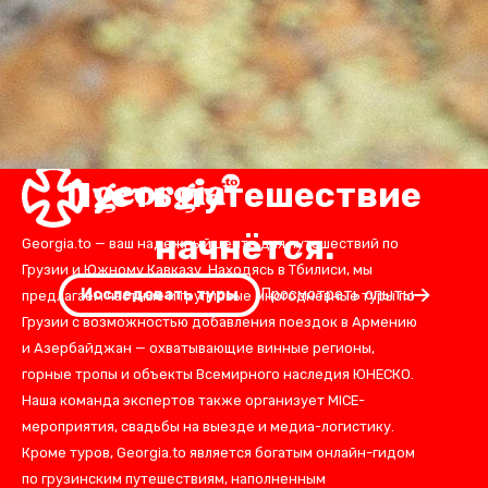
Пусть путешествие
начнётся.
Georgia.to — ваш надежный центр для путешествий по
Грузии и Южному Кавказу. Находясь в Тбилиси, мы
Исследовать туры
Просмотреть опыты
предлагаем частные и групповые многодневные туры по
Грузии с возможностью добавления поездок в Армению
и Азербайджан — охватывающие винные регионы,
горные тропы и объекты Всемирного наследия ЮНЕСКО.
Наша команда экспертов также организует MICE-
мероприятия, свадьбы на выезде и медиа-логистику.
Кроме туров, Georgia.to является богатым онлайн-гидом
по грузинским путешествиям, наполненным