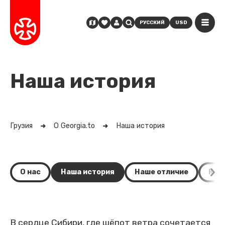
РУССКИЙ
USD
Наша история
Грузия
О Georgia.to
Наша история
О нас
Наша история
Наше отличие
Кач
В сердце Сибири, где шёпот ветра сочетается