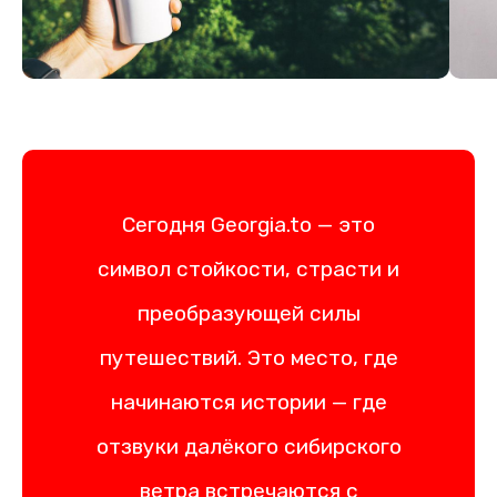
Сегодня Georgia.to — это
символ стойкости, страсти и
преобразующей силы
путешествий. Это место, где
начинаются истории — где
отзвуки далёкого сибирского
ветра встречаются с