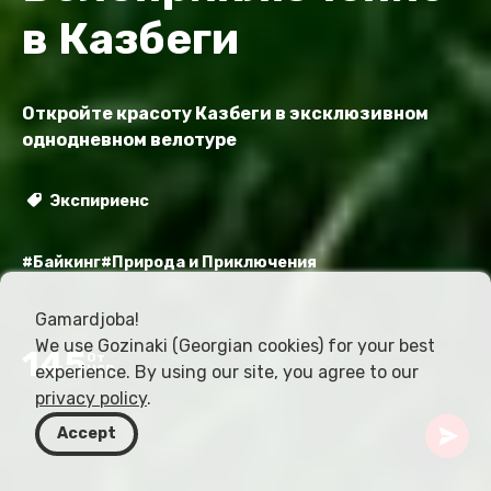
в Казбеги
Откройте красоту Казбеги в эксклюзивном
однодневном велотуре
Экспириенс
#Байкинг
#Природа и Приключения
Gamardjoba!
We use Gozinaki (Georgian cookies) for your best
145
От
experience. By using our site, you agree to our
USD
privacy policy
.
Accept