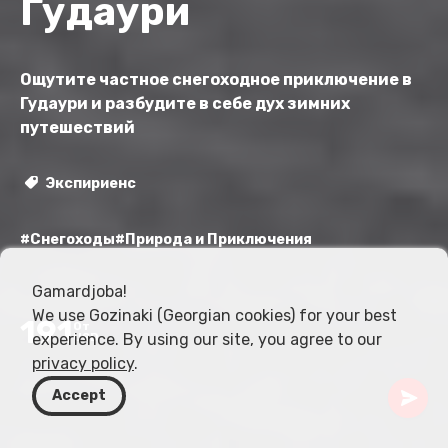
Гудаури
Ощутите частное снегоходное приключение в
Гудаури и разбудите в себе дух зимних
путешествий
Экспириенс
#Снегоходы
#Природа и Приключения
Gamardjoba!
We use Gozinaki (Georgian cookies) for your best
191
От
experience. By using our site, you agree to our
USD
privacy policy
.
Accept