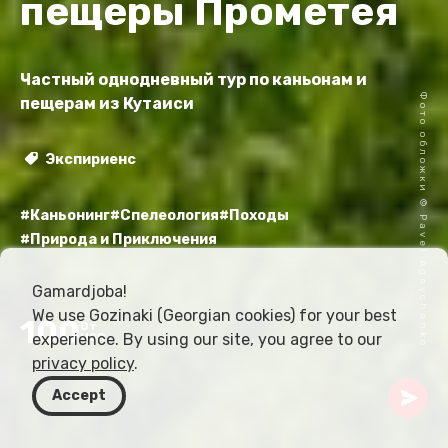
пещеры Прометея
Частный однодневный тур по каньонам и
Фото обложки © Pavel Ageychenko
пещерам из Кутаиси
Экспириенс
#Каньонинг
#Спелеология
#Походы
#Природа и Приключения
Gamardjoba!
We use Gozinaki (Georgian cookies) for your best
100
От
experience. By using our site, you agree to our
USD
privacy policy
.
Accept