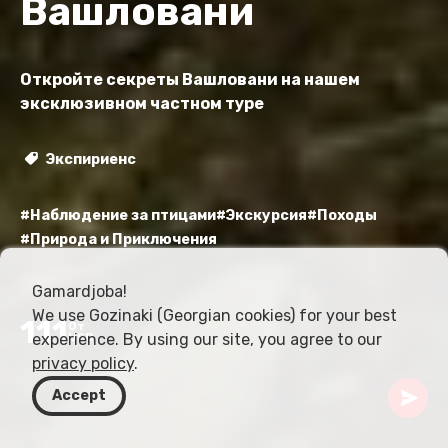
Вашловани
Откройте секреты Вашловани на нашем
эксклюзивном частном туре
Экспириенс
#Наблюдение за птицами
#Экскурсия
#Походы
#Природа и Приключения
Gamardjoba!
We use Gozinaki (Georgian cookies) for your best
111
От
experience. By using our site, you agree to our
USD
privacy policy
.
Accept