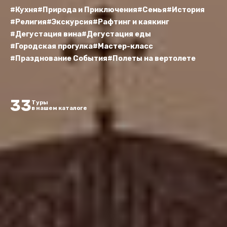
#Кухня
#Природа и Приключения
#Семья
#История
#Религия
#Экскурсия
#Рафтинг и каякинг
#Дегустация вина
#Дегустация еды
#Городская прогулка
#Мастер-класс
#Празднование События
#Полеты на вертолете
33
Туры
в нашем каталоге