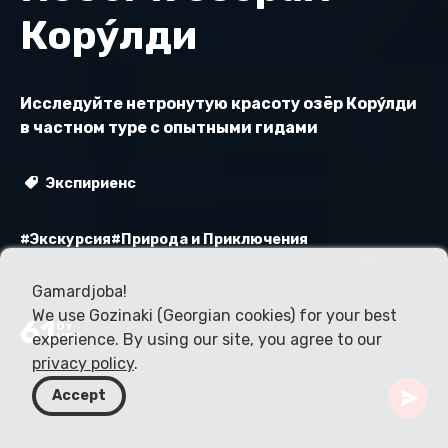
Кору́лди
Исследуйте нетронутую красоту озёр Кору́лди
в частном туре с опытными гидами
Экспириенс
#Экскурсия
#Природа и Приключения
Gamardjoba!
We use Gozinaki (Georgian cookies) for your best
61
От
experience. By using our site, you agree to our
USD
privacy policy
.
Accept