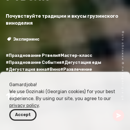
Почувствуйте традиции и вкусы грузинского
виноделия
Фото обложки © newsgeorgia.ge
Экспириенс
#Празднование Ртвели
#Мастер-класс
#Празднование События
#Дегустация еды
#Дегустация вина
#Вино
#Развлечение
Gamardjoba!
We use Gozinaki (Georgian cookies) for your best
126
От
experience. By using our site, you agree to our
USD
privacy policy
.
Accept