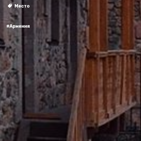
Место
#Армения