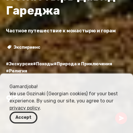
Гареджа
Частное путешествие к монастырю и горам
Экспириенс
#Экскурсия
#Походы
#Природа и Приключения
#Религия
Gamardjoba!
We use Gozinaki (Georgian cookies) for your best
92
От
experience. By using our site, you agree to our
USD
privacy policy
.
Accept