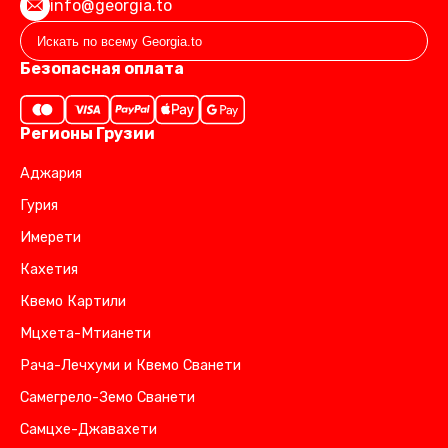
info@georgia.to
Безопасная оплата
Регионы Грузии
Аджария
Гурия
Имерети
Кахетия
Квемо Картили
Мцхета-Мтианети
Рача-Лечхуми и Квемо Сванети
Самегрело-Земо Сванети
Самцхе-Джавахети