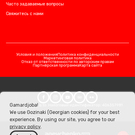
Часто задаваемые вопросы
Свяжитесь с нами
Условия и положения
Политика конфиденциальности
Маркетинговая политика
Отказ от ответственности по авторским правам
Партнёрская программа
Карта сайта
Gamardjoba!
© 2026 Georgia.to. Налоговый идентификатор: 406357981
We use Gozinaki (Georgian cookies) for your best
experience. By using our site, you agree to our
privacy policy
.