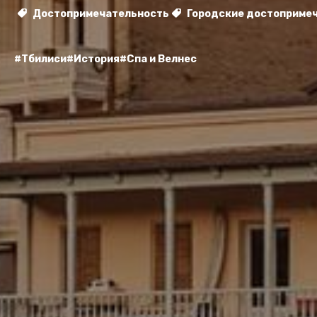
Достопримечательность
Городские достоприме
#Тбилиси
#История
#Спа и Велнес