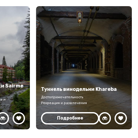
и Sairme
Туннель винодельни Khareba
Достопримечательность
я и
Рекреация и развлечения
Подробнее