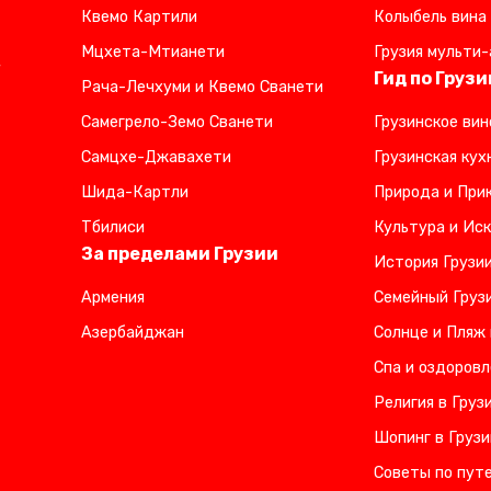
Квемо Картили
Колыбель вина
Мцхета-Мтианети
Грузия мульти-
,
Гид по Грузи
Рача-Лечхуми и Квемо Сванети
Самегрело-Земо Сванети
Грузинское вин
Самцхе-Джавахети
Грузинская кух
Шида-Картли
Природа и Прик
Тбилиси
Культура и Иск
За пределами Грузии
История Грузи
Армения
Семейный Груз
Азербайджан
Солнце и Пляж 
Спа и оздоровл
Религия в Груз
Шопинг в Грузи
Советы по пут