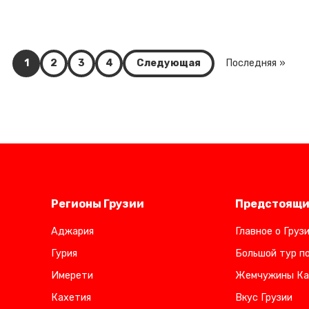
1
2
3
4
Следующая
Последняя »
Регионы Грузии
Предстоящи
Аджария
Главное о Груз
Гурия
Большой тур по
Имерети
Жемчужины Ка
Кахетия
Вкус Грузии