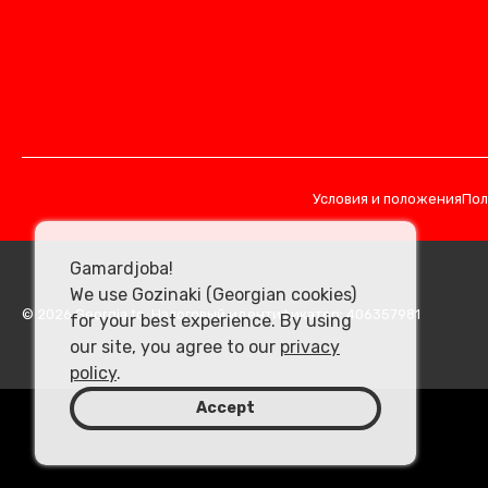
Условия и положения
Пол
Gamardjoba!
We use Gozinaki (Georgian cookies)
© 2026 Georgia.to. Налоговый идентификатор: 406357981
for your best experience. By using
our site, you agree to our
privacy
policy
.
Accept