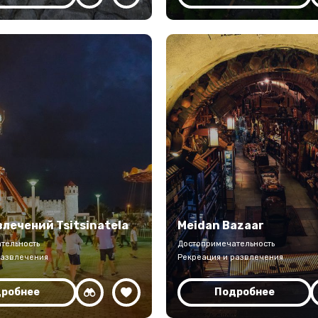
влечений Tsitsinatela
Meidan Bazaar
тельность
Достопримечательность
развлечения
Рекреация и развлечения
робнее
Подробнее