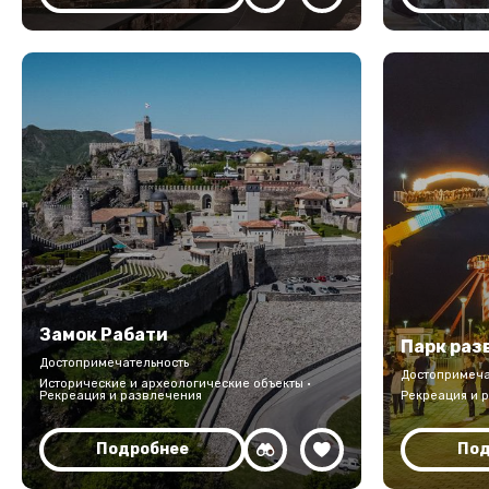
Замок Рабати
Парк раз
Достопримечательность
Достопримеча
Исторические и археологические объекты ·
Рекреация и развлечения
Рекреация и 
Подробнее
Под