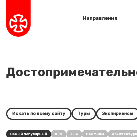
Направления
Достопримечательно
Искать по всему сайту
Туры
Экспириенсы
Самый популярный
А—Я
Z—A
Все типы
Архитектур