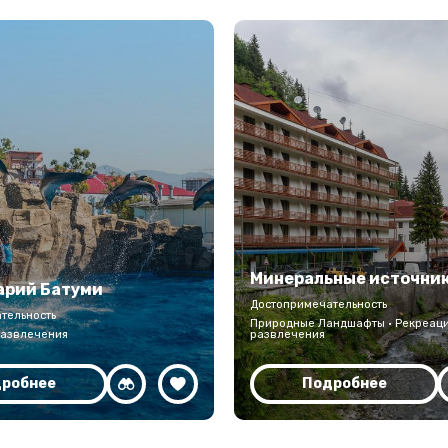
Минеральные источник
арий Батуми
Достопримечательность
тельность
Природные Ландшафты · Рекреаци
развлечения
развлечения
робнее
Подробнее