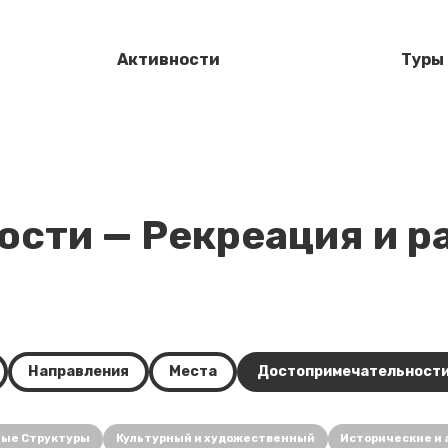
Активности
Туры
сти — Рекреация и р
Направления
Места
Достопримечательност
ные Структуры
Культурный и художественный
Исторические и 