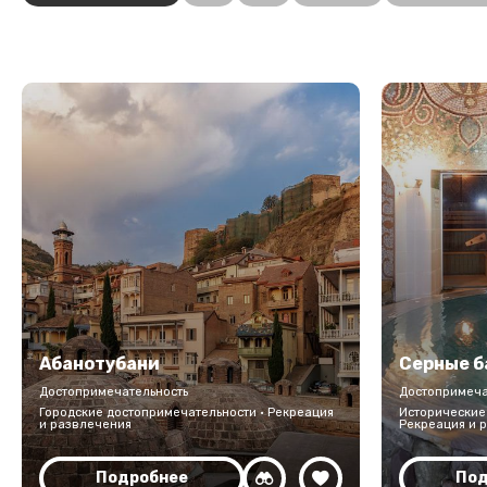
Абанотубани
Серные б
Достопримечательность
Достопримеча
Городские достопримечательности · Рекреация
Исторические 
и развлечения
Рекреация и 
Подробнее
Под