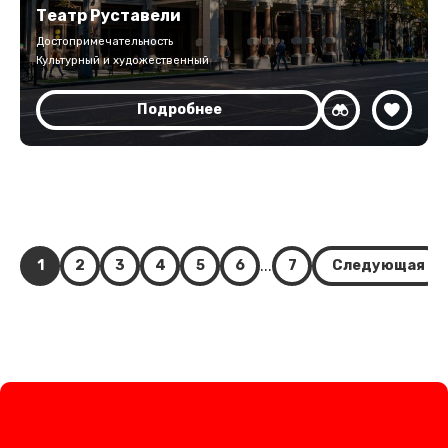
Театр Руставели
Достопримечательность
Культурный и художественный
Подробнее
...
1
2
3
4
5
6
7
Следующая