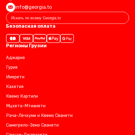
info@georgia.to
Безопасная оплата
Регионы Грузии
Аджария
Гурия
Имерети
Кахетия
Квемо Картили
Мцхета-Мтианети
Рача-Лечхуми и Квемо Сванети
Самегрело-Земо Сванети
Самцхе-Джавахети