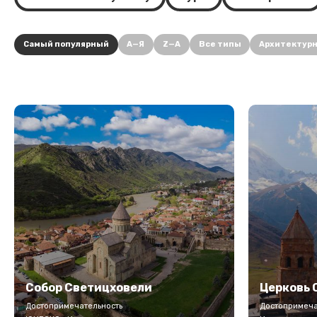
Самый популярный
А—Я
Z—A
Все типы
Архитектур
Собор Светицховели
Церковь 
Достопримечательность
Достопримеча