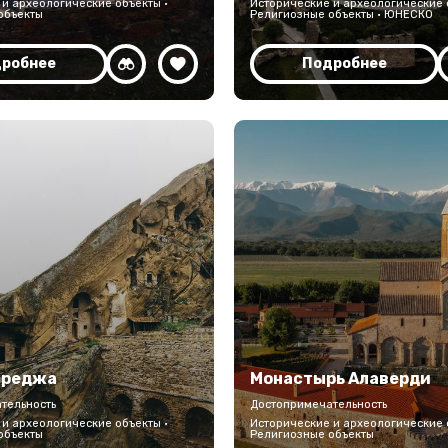
и археологические объекты ·
Исторические и археологические 
объекты
Религиозные объекты · ЮНЕСКО
робнее
Подробнее
ареджа
Монастырь Алаверди
тельность
Достопримечательность
и археологические объекты ·
Исторические и археологические 
объекты
Религиозные объекты