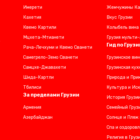
Имерети
Жемчужины Ка
Кахетия
Вкус Грузии
Квемо Картили
Колыбель вина
Мцхета-Мтианети
Грузия мульти-
,
Гид по Грузи
Рача-Лечхуми и Квемо Сванети
Самегрело-Земо Сванети
Грузинское вин
Самцхе-Джавахети
Грузинская кух
Шида-Картли
Природа и Прик
Тбилиси
Культура и Иск
За пределами Грузии
История Грузи
Армения
Семейный Груз
Азербайджан
Солнце и Пляж 
Спа и оздоровл
Религия в Груз