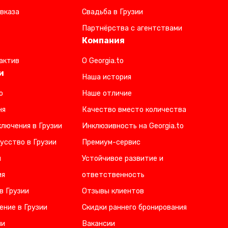
вказа
Свадьба в Грузии
Партнёрства с агентствами
Компания
актив
О Georgia.to
и
Наша история
о
Наше отличие
ня
Качество вместо количества
лючения в Грузии
Инклюзивность на Georgia.to
усство в Грузии
Премиум-сервис
и
Устойчивое развитие и
ия
ответственность
в Грузии
Отзывы клиентов
ение в Грузии
Скидки раннего бронирования
ии
Вакансии