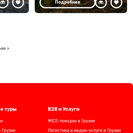
Подробнее
няя »
е туры
B2B и Услуги
ии
MICE-поездки в Грузии
 Грузии
Логистика и медиа-услуги в Грузии