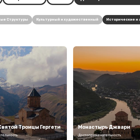
ные Структуры
Культурный и художественный
Исторические и 
Святой Троицы Гергети
Монастырь Джвари
тельность
Достопримечательность