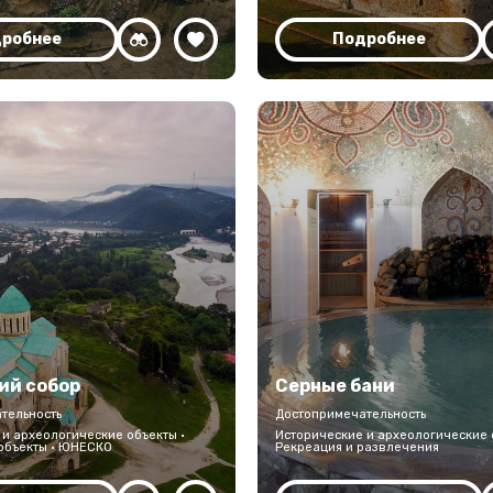
робнее
Подробнее
ий собор
Серные бани
тельность
Достопримечательность
и археологические объекты ·
Исторические и археологические 
объекты · ЮНЕСКО
Рекреация и развлечения