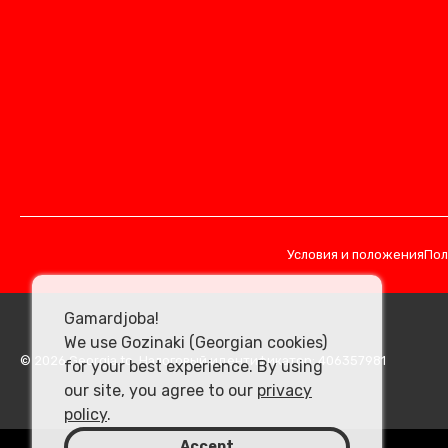
Условия и положения
Пол
Gamardjoba!
We use Gozinaki (Georgian cookies)
© 2026 Georgia.to. Налоговый идентификатор: 406357981
for your best experience. By using
our site, you agree to our
privacy
policy
.
Accept