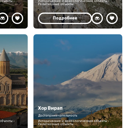
объекты ·
Исторические и археологические объекты ·
Религиозные объекты
Подробнее
Хор Вирап
Достопримечательность
объекты ·
Исторические и археологические объекты ·
Религиозные объекты