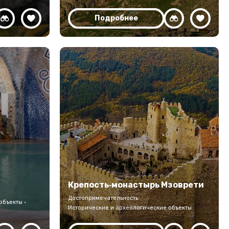
Подробнее
Крепость‑монастырь Мзоврети
Достопримечательность
объекты ·
Исторические и археологические объекты