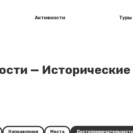
Активности
Туры
сти — Исторические 
Направления
Места
Достопримечательност