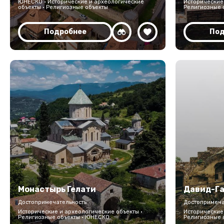
ЮНЕСКО · Исторические и археологические
Исторические 
объекты · Религиозные объекты
Религиозные 
Подробнее
Под
Монастырь Гелати
Давид-Г
Достопримечательность
Достопримеча
Исторические и археологические объекты ·
Исторические 
Религиозные объекты · ЮНЕСКО
Религиозные 