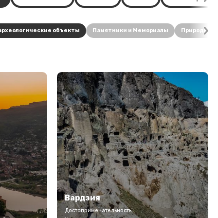
археологические объекты
Памятники и Мемориалы
Природные
Вардзия
Достопримечательность