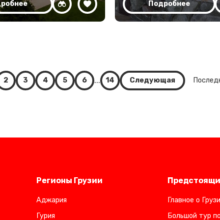
робнее
Подробнее
...
2
3
4
5
6
14
Следующая
Послед
Регионы Грузии
Предстоящи
Аджария
Главное о Груз
Гурия
Большой тур по