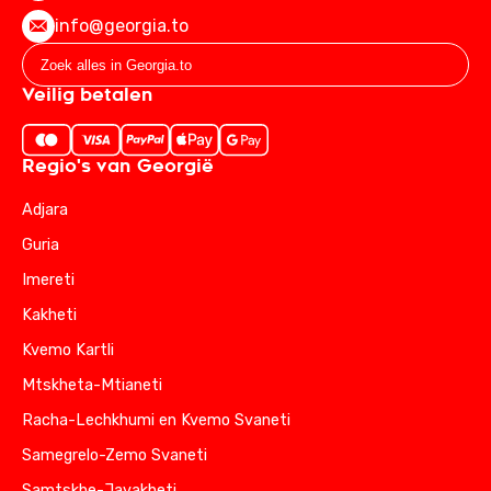
info@georgia.to
Veilig betalen
Regio's van Georgië
Adjara
Guria
Imereti
Kakheti
Kvemo Kartli
Mtskheta-Mtianeti
Racha-Lechkhumi en Kvemo Svaneti
Samegrelo-Zemo Svaneti
Samtskhe-Javakheti