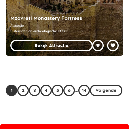
Mzovreti Monastery Fortress
Attractie
Historische en archeologische sites
Bekijk Attractie
1
2
3
4
5
6
...
14
Volgende