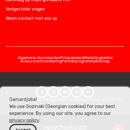
Veelgestelde vragen
Neem contact met ons op
Algemene Voorwaarden
Privacybeleid
Marketingbeleid
Auteursrechtverklaring
Partnerprogramma
Sitemap
Gamardjoba!
© 2026 Georgia.to. Geregistreerd belastingnummer: 406357981
We use Gozinaki (Georgian cookies) for your best
experience. By using our site, you agree to our
privacy policy
.
Accept