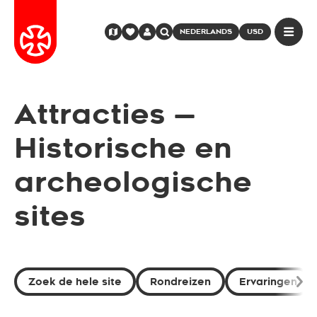
NEDERLANDS
USD
Attracties —
Historische en
archeologische
sites
Zoek de hele site
Rondreizen
Ervaringen