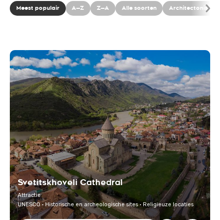
Meest populair
A—Z
Z—A
Alle soorten
Architectonische
Svetitskhoveli Cathedral
Attractie
UNESCO · Historische en archeologische sites · Religieuze locaties