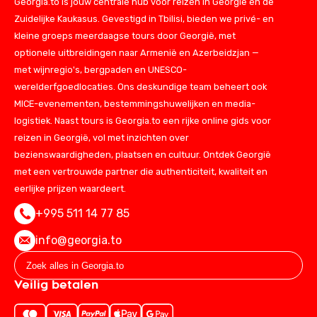
Georgia.to is jouw centrale hub voor reizen in Georgië en de
Zuidelijke Kaukasus. Gevestigd in Tbilisi, bieden we privé- en
kleine groeps meerdaagse tours door Georgië, met
optionele uitbreidingen naar Armenië en Azerbeidzjan —
met wijnregio's, bergpaden en UNESCO-
werelderfgoedlocaties. Ons deskundige team beheert ook
MICE-evenementen, bestemmingshuwelijken en media-
logistiek. Naast tours is Georgia.to een rijke online gids voor
reizen in Georgië, vol met inzichten over
bezienswaardigheden, plaatsen en cultuur. Ontdek Georgië
met een vertrouwde partner die authenticiteit, kwaliteit en
eerlijke prijzen waardeert.
+995 511 14 77 85
info@georgia.to
Veilig betalen