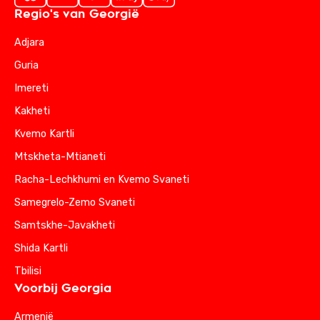
Regio's van Georgië
Adjara
Guria
Imereti
Kakheti
Kvemo Kartli
Mtskheta-Mtianeti
Racha-Lechkhumi en Kvemo Svaneti
Samegrelo-Zemo Svaneti
Samtskhe-Javakheti
Shida Kartli
Tbilisi
Voorbij Georgia
Armenië