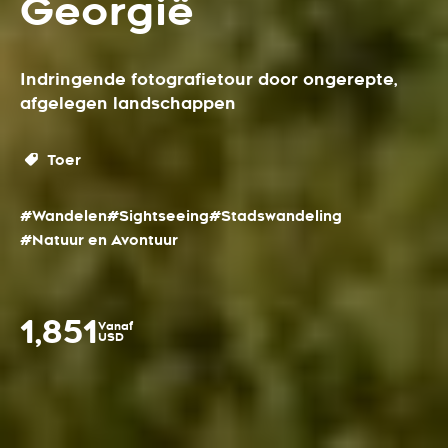
Georgië
Indringende fotografietour door ongerepte,
afgelegen landschappen
Toer
#Wandelen
#Sightseeing
#Stadswandeling
#Natuur en Avontuur
1,851
Vanaf
USD