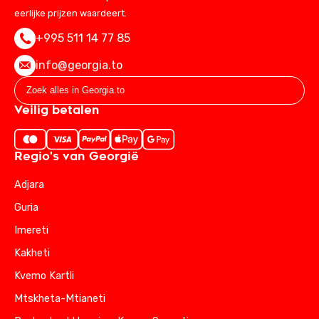
eerlijke prijzen waardeert.
+995 511 14 77 85
info@georgia.to
Veilig betalen
Regio's van Georgië
Adjara
Guria
Imereti
Kakheti
Kvemo Kartli
Mtskheta-Mtianeti