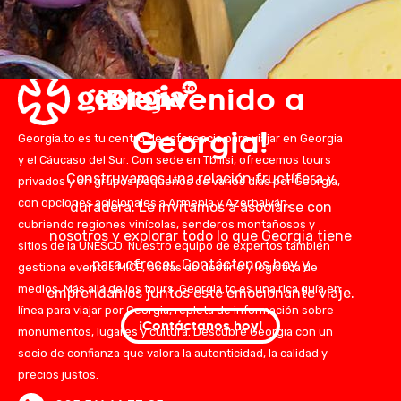
¡Bienvenido a
Georgia!
Georgia.to es tu centro de referencia para viajar en Georgia
y el Cáucaso del Sur. Con sede en Tbilisi, ofrecemos tours
Construyamos una relación fructífera y
privados y en grupos pequeños de varios días por Georgia,
con opciones adicionales a Armenia y Azerbaiyán,
duradera. Le invitamos a asociarse con
cubriendo regiones vinícolas, senderos montañosos y
nosotros y explorar todo lo que Georgia tiene
sitios de la UNESCO. Nuestro equipo de expertos también
para ofrecer. Contáctenos hoy y
gestiona eventos MICE, bodas de destino y logística de
medios. Más allá de los tours, Georgia.to es una rica guía en
emprendamos juntos este emocionante viaje.
línea para viajar por Georgia, repleta de información sobre
¡Contáctanos hoy!
monumentos, lugares y cultura. Descubre Georgia con un
socio de confianza que valora la autenticidad, la calidad y
precios justos.