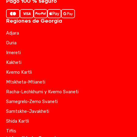
Pago 100 % seguro
Regiones de Georgia
Adjara
Guria
Imereti
Kakheti
Kvemo Kartli
Mtskheta-Mtianeti
Racha-Lechkhumi y Kvemo Svaneti
Samegrelo-Zemo Svaneti
Samtskhe-Javakheti
Shida Kartli
Tiflis