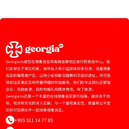
Georgia.to是您在格鲁吉亚和南高加索地区旅行的首选中心。我
们总部位于第比利斯，提供私人和小型团体的多日游，涵盖格鲁
吉亚的葡萄酒产区、山地小径和联合国教科文组织遗址，并可选
择前往亚美尼亚和阿塞拜疆的附加服务。我们的专业团队还管理
会议、奖励旅游、目的地婚礼和媒体物流。除了旅游，
Georgia.to还是一个丰富的在线格鲁吉亚旅行指南，提供关于地
标、地点和文化的深入见解。与一个重视真实性、质量和公平定
价的可信赖伙伴一起探索格鲁吉亚。
+995 511 14 77 85