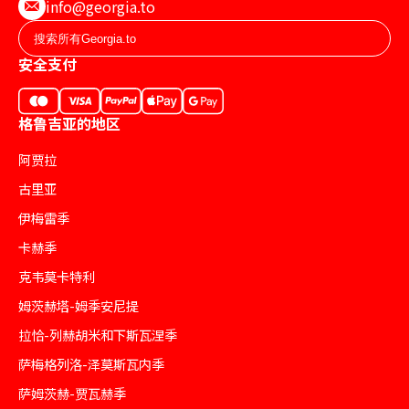
info@georgia.to
安全支付
格鲁吉亚的地区
阿贾拉
古里亚
伊梅雷季
卡赫季
克韦莫卡特利
姆茨赫塔-姆季安尼提
拉恰-列赫胡米和下斯瓦涅季
萨梅格列洛-泽莫斯瓦内季
萨姆茨赫-贾瓦赫季