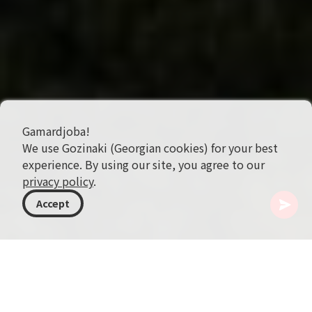
Gamardjoba!
We use Gozinaki (Georgian cookies) for your best
experience. By using our site, you agree to our
privacy policy
.
Accept
格鲁吉亚
目的地
姆茨赫塔-姆季安尼提
姆茨赫塔
Jvari Monastery