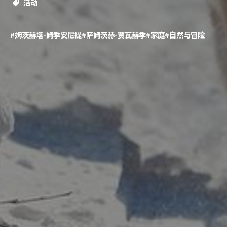
活动
#姆茨赫塔-姆季安尼提
#萨姆茨赫-贾瓦赫季
#家庭
#自然与冒险