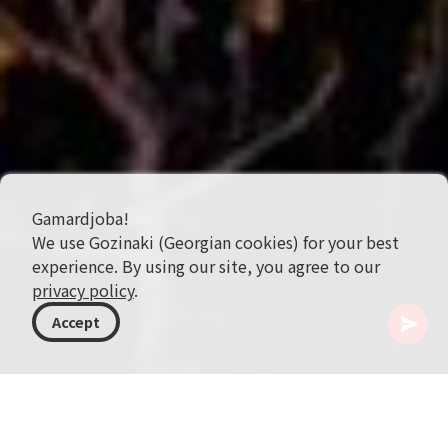
Gamardjoba!
We use Gozinaki (Georgian cookies) for your best
experience. By using our site, you agree to our
privacy policy
.
Accept
格鲁吉亚
目的地
阿塞拜疆
巴库