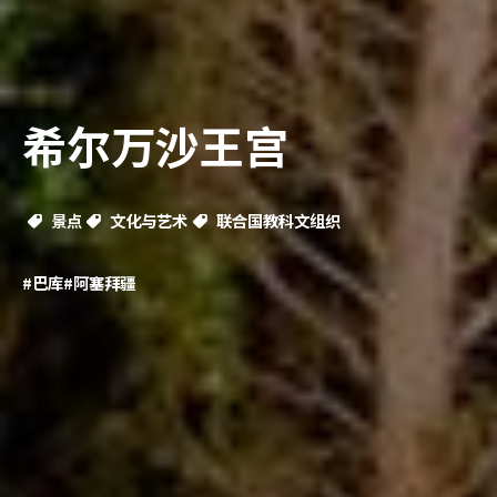
希尔万沙王宫
景点
文化与艺术
联合国教科文组织
#巴库
#阿塞拜疆