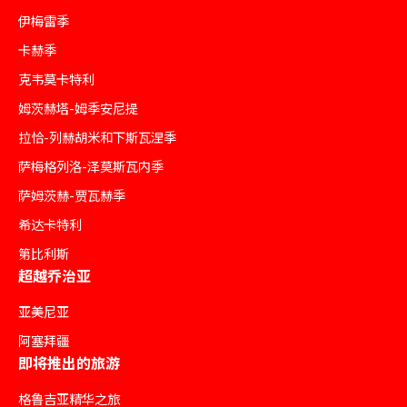
伊梅雷季
卡赫季
克韦莫卡特利
姆茨赫塔-姆季安尼提
拉恰-列赫胡米和下斯瓦涅季
萨梅格列洛-泽莫斯瓦内季
萨姆茨赫-贾瓦赫季
希达卡特利
第比利斯
超越乔治亚
亚美尼亚
阿塞拜疆
即将推出的旅游
格鲁吉亚精华之旅