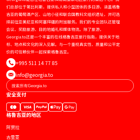
们总部位于第比利斯，提供私人和小型团体的多日游，涵盖格鲁
吉亚的葡萄酒产区、山地小径和联合国教科文组织遗址，并可选
择前往亚美尼亚和阿塞拜疆的附加服务。我们的专业团队还管理
会议、奖励旅游、目的地婚礼和媒体物流。除了旅游，
Georgia.to还是一个丰富的在线格鲁吉亚旅行指南，提供关于地
标、地点和文化的深入见解。与一个重视真实性、质量和公平定
价的可信赖伙伴一起探索格鲁吉亚。
+995 511 14 77 85
info@georgia.to
安全支付
格鲁吉亚的地区
阿贾拉
古里亚