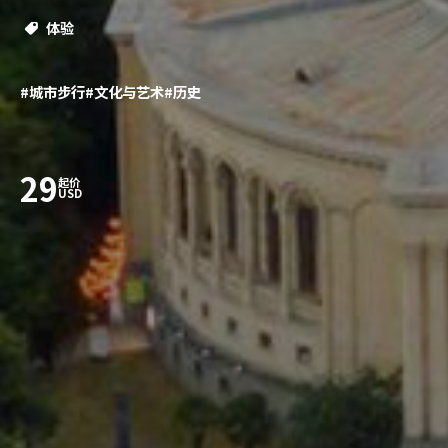
体验
#城市步行
#文化与艺术
#历史
29
起价
USD