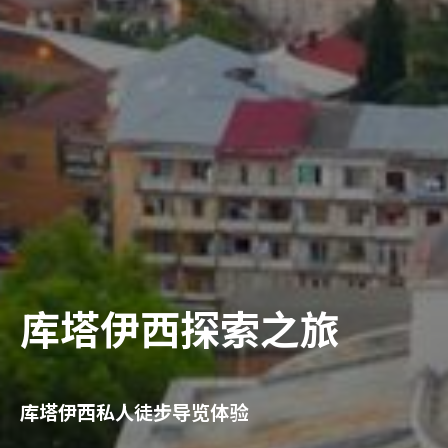
库塔伊西探索之旅
库塔伊西私人徒步导览体验