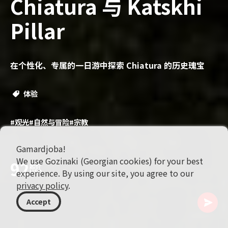
Chiatura 与 Katskhi
Pillar
在个性化、专属的一日游中探索 Chiatura 的历史瑰宝
体验
#观光
#自然与冒险
#宗教
Gamardjoba!
We use Gozinaki (Georgian cookies) for your best
92
起价
experience. By using our site, you agree to our
USD
privacy policy
.
Accept