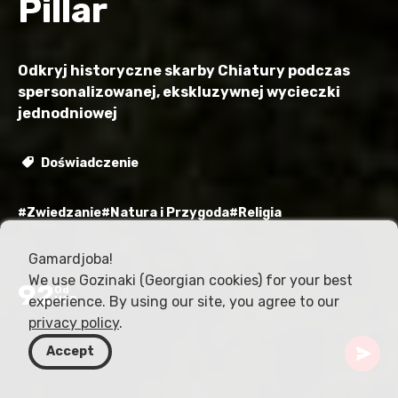
Pillar
Odkryj historyczne skarby Chiatury podczas
spersonalizowanej, ekskluzywnej wycieczki
jednodniowej
Doświadczenie
#Zwiedzanie
#Natura i Przygoda
#Religia
Gamardjoba!
We use Gozinaki (Georgian cookies) for your best
92
Od
experience. By using our site, you agree to our
USD
privacy policy
.
Accept