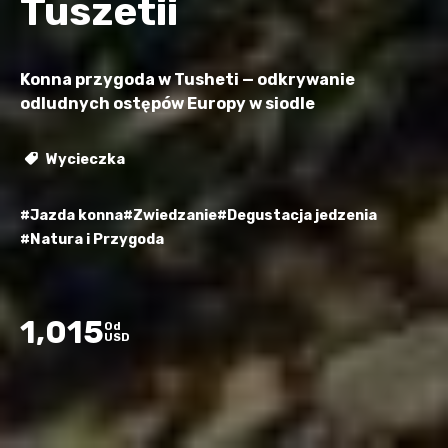
Tuszetii
Konna przygoda w Tusheti — odkrywanie
odludnych ostępów Europy w siodle
Wycieczka
#Jazda konna
#Zwiedzanie
#Degustacja jedzenia
#Natura i Przygoda
1,015
Od
USD