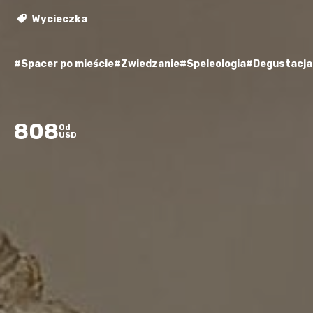
Wycieczka
#Spacer po mieście
#Zwiedzanie
#Speleologia
#Degustacja
808
Od
USD