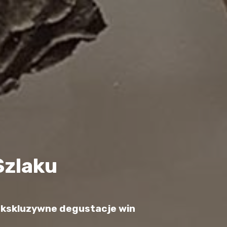
Szlaku
i ekskluzywne degustacje win