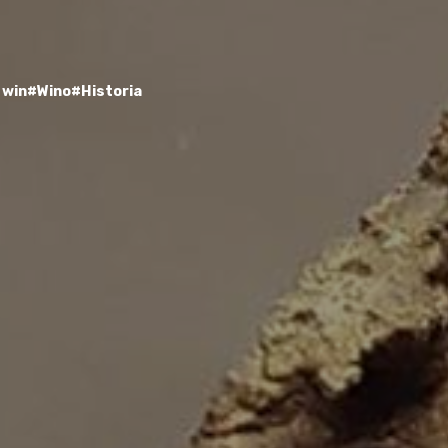
 win
#Wino
#Historia