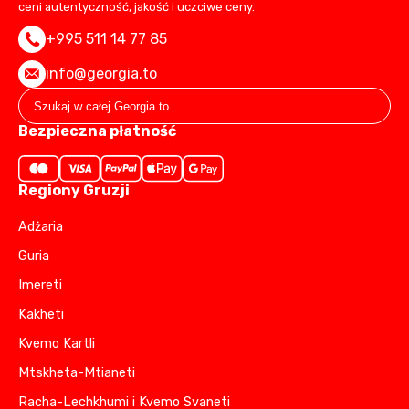
ceni autentyczność, jakość i uczciwe ceny.
+995 511 14 77 85
info@georgia.to
Bezpieczna płatność
Regiony Gruzji
Adżaria
Guria
Imereti
Kakheti
Kvemo Kartli
Mtskheta-Mtianeti
Racha-Lechkhumi i Kvemo Svaneti