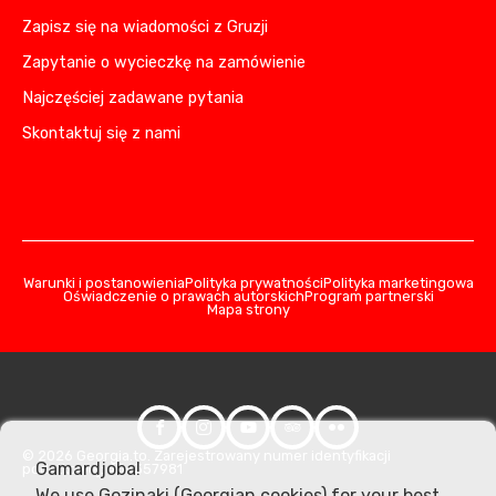
Zapisz się na wiadomości z Gruzji
Zapytanie o wycieczkę na zamówienie
Najczęściej zadawane pytania
Skontaktuj się z nami
Warunki i postanowienia
Polityka prywatności
Polityka marketingowa
Oświadczenie o prawach autorskich
Program partnerski
Mapa strony
© 2026 Georgia.to. Zarejestrowany numer identyfikacji
Gamardjoba!
podatkowej: 406357981
We use Gozinaki (Georgian cookies) for your best