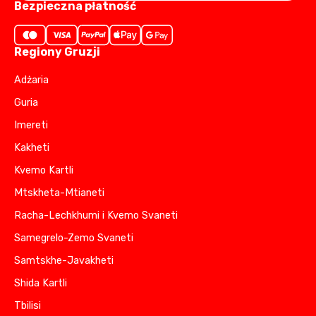
Bezpieczna płatność
Regiony Gruzji
Adżaria
Guria
Imereti
Kakheti
Kvemo Kartli
Mtskheta-Mtianeti
Racha-Lechkhumi i Kvemo Svaneti
Samegrelo-Zemo Svaneti
Samtskhe-Javakheti
Shida Kartli
Tbilisi