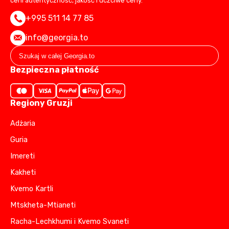
ceni autentyczność, jakość i uczciwe ceny.
+995 511 14 77 85
info@georgia.to
Bezpieczna płatność
Regiony Gruzji
Adżaria
Guria
Imereti
Kakheti
Kvemo Kartli
Mtskheta-Mtianeti
Racha-Lechkhumi i Kvemo Svaneti