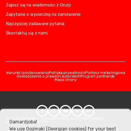
Zapisz się na wiadomości z Gruzji
Zapytanie o wycieczkę na zamówienie
Najczęściej zadawane pytania
Skontaktuj się z nami
Warunki i postanowienia
Polityka prywatności
Polityka marketingowa
Oświadczenie o prawach autorskich
Program partnerski
Mapa strony
© 2026 Georgia.to. Zarejestrowany numer identyfikacji
Gamardjoba!
podatkowej: 406357981
We use Gozinaki (Georgian cookies) for your best